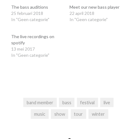
een
een
een
nieuw
nieuw
nieuw
The bass auditions
Meet our new bass player
venster
venster
venster
25 februari 2018
22 april 2018
geopend)
geopend)
geopend)
In "Geen categorie"
In "Geen categorie"
The live recordings on
spotify
13 mei 2017
In "Geen categorie"
band member
bass
festival
live
music
show
tour
winter