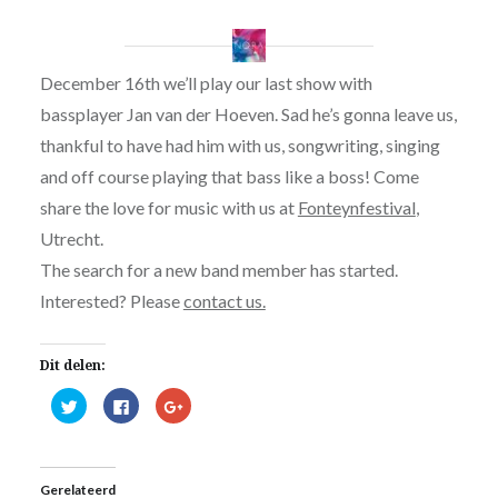
December 16th we’ll play our last show with
bassplayer Jan van der Hoeven. Sad he’s gonna leave us,
thankful to have had him with us, songwriting, singing
and off course playing that bass like a boss! Come
share the love for music with us at
Fonteynfestival
,
Utrecht.
The search for a new band member has started.
Interested? Please
contact us.
Dit delen:
Klik
Klik
Klik
om
om
om
te
te
op
delen
delen
Google+
met
op
te
Twitter
Facebook
delen
(Wordt
(Wordt
(Wordt
Gerelateerd
in
in
in