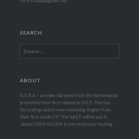
ferdi.schaap@gmail.com
SEARCH
Zoeken
naar:
ABOUT
N.O.R.A. - an indie r&b band from the Netherlands
presented their first release in 2017: The Live
Recordings and is now realeasing singles from
their first studio EP. The full EP will be out in
Januari 2024. N.O.R.A. is currently busy touring.