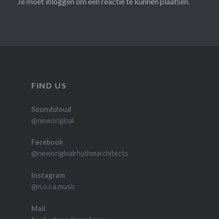
Je moet
inloggen
om een reactie te kunnen plaatsen.
FIND US
Soundcloud
@neworiginal
Facebook
@neworiginalrhythmarchitects
Instagram
@n.o.r.a.music
Mail