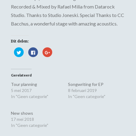
Recorded & Mixed by Rafael Milia from Datarock
Studio. Thanks to Studio Joneski. Special Thanks to CC
Bacchus, a wonderful stage with amazing acoustics.
Dit delen:
Klik
Klik
Klik
om
om
om
te
te
op
delen
delen
Google+
met
op
te
Twitter
Facebook
delen
(Wordt
(Wordt
(Wordt
Gerelateerd
in
in
in
een
een
een
nieuw
nieuw
nieuw
Tour planning
Songwriting for EP
venster
venster
venster
5 mei 2017
8 februari 2019
geopend)
geopend)
geopend)
In "Geen categorie"
In "Geen categorie"
New shows
17 mei 2018
In "Geen categorie"