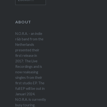
naar:
ABOUT
N.O.R.A. - an indie
r&b band from the
Netherlands
presented their
first release in
2017: The Live
Recordings and is
now realeasing
singles from their
first studio EP. The
full EP will be out in
Januari 2024.
N.O.R.A. is currently
busy touring.