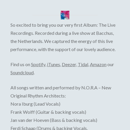
So excited to bring you our very first Album: The Live
Recordings. Recorded during a live show at Bacchus,
the Netherlands. We captured the energy of this live
performance, with the support of our lovely audience.
Find us on
Spotify
,
iTunes
,
Deezer,
Tidal
,
Amazon
our
Soundcloud
.
All songs written and performed by N.O.R.A – New
Original Rhythm Architects:
Nora Iburg (Lead Vocals)
Frank Wolff (Guitar & backing vocals)
Jan van der Hoeven (Bass & backing vocals)
Ferdi Schaap (Drums & backing Vocals.