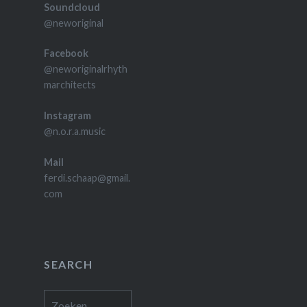
Soundcloud
@neworiginal
Facebook
@neworiginalrhyth
marchitects
Instagram
@n.o.r.a.music
Mail
ferdi.schaap@gmail.
com
SEARCH
Zoeken