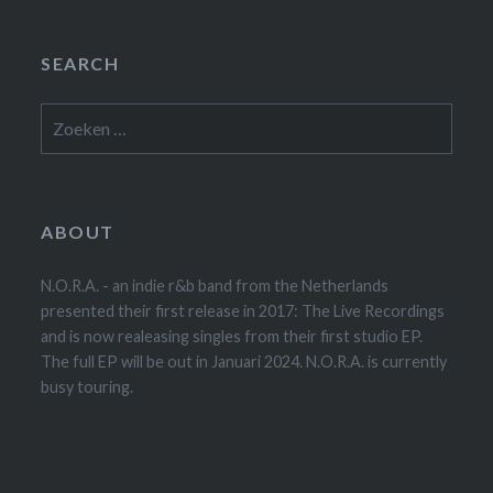
SEARCH
Zoeken
naar:
ABOUT
N.O.R.A. - an indie r&b band from the Netherlands
presented their first release in 2017: The Live Recordings
and is now realeasing singles from their first studio EP.
The full EP will be out in Januari 2024. N.O.R.A. is currently
busy touring.