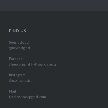
FIND US
Soundcloud
@neworiginal
Facebook
@neworiginalrhythmarchitects
Instagram
@n.o.r.a.music
Mail
ferdi.schaap@gmail.com