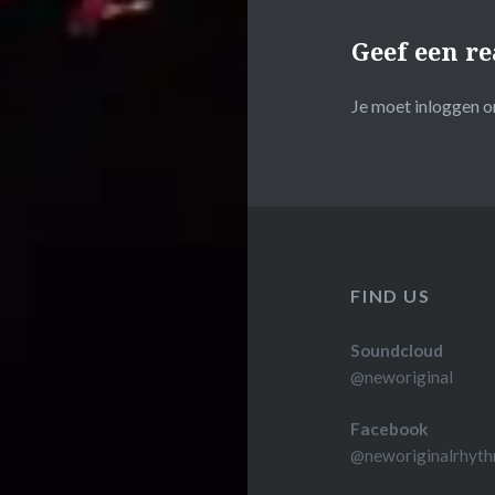
Geef een re
Je moet
inloggen
om
FIND US
Soundcloud
@neworiginal
Facebook
@neworiginalrhyth