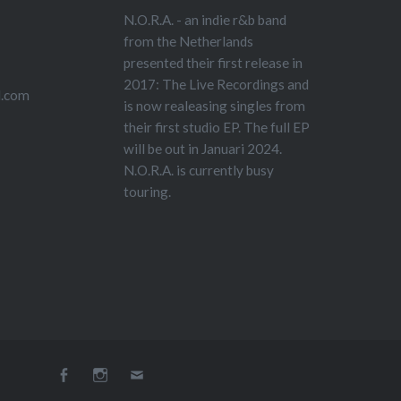
N.O.R.A. - an indie r&b band
from the Netherlands
presented their first release in
2017: The Live Recordings and
l.com
is now realeasing singles from
their first studio EP. The full EP
will be out in Januari 2024.
N.O.R.A. is currently busy
touring.
Facebook
Instagram
E-
mail