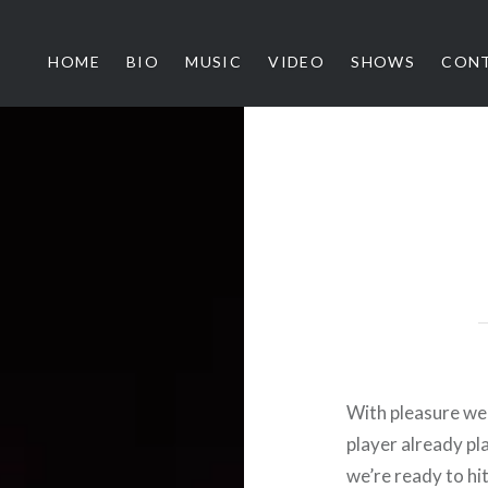
HOME
BIO
MUSIC
VIDEO
SHOWS
CON
ythm Architects
With pleasure we
player already pla
we’re ready to hi