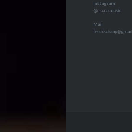
Instagram
@n.o.r.a.music
Mail
ferdi.schaap@gmai