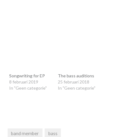
le+
n
dt
w
Songwriting for EP
The bass auditions
er
8 februari 2019
25 februari 2018
end)
In "Geen categorie"
In "Geen categorie"
band member
bass