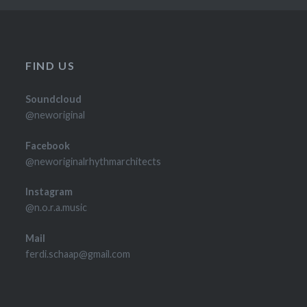
FIND US
Soundcloud
@neworiginal
Facebook
@neworiginalrhythmarchitects
Instagram
@n.o.r.a.music
Mail
ferdi.schaap@gmail.com