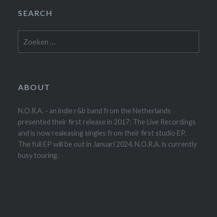
SEARCH
Zoeken
naar:
ABOUT
N.O.R.A. - an indie r&b band from the Netherlands
presented their first release in 2017: The Live Recordings
and is now realeasing singles from their first studio EP.
The full EP will be out in Januari 2024. N.O.R.A. is currently
busy touring.