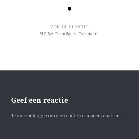
Bericht
navigatie
VORIGE BERICHT
N.O.R.A. Photo Sjoerd Tieleman 1
Geef een reactie
Je moet
inloggen
om een reactie te kunnen plaatsen.